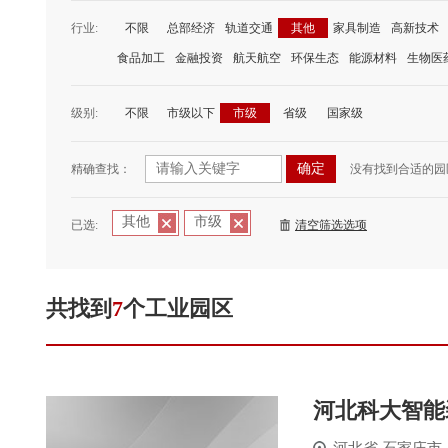
行业:
不限
总部经济
轨道交通
其他
家具制造
高新技术
食品加工
金融投资
航天航空
环保生态
能源材料
生物医
级别:
不限
市级以下
市级
省级
国家级
精确查找：
没有找到合适的园
其他
市级
已选:
清空筛选选项
共找到
7
个工业园区
河北科大智能