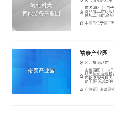
河北省
石家庄市
市级园区
电子
食品加工,纺织服
械加工,轻纺,高新
本项目位于南二环
裕泰产业园
河北省
廊坊市
市级园区
电子
航天航空,金融投
库物流,现代服务
加工,轻纺,高新技
〖位置〗燕郊经济