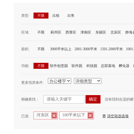
类型:
不限
出租
出售
区域:
不限
蓟州区
西青区
津南区
东丽区
北辰区
静海
面积:
不限
3000平米以上
2001-3000平米
1501-2000平米
100
功能:
不限
软件创意园
软件园
科技园
总部基地
孵化器
更多找房条件:
精确查找：
没有找到合适的楼
河东区
100平米以下
已选:
清空筛选选项