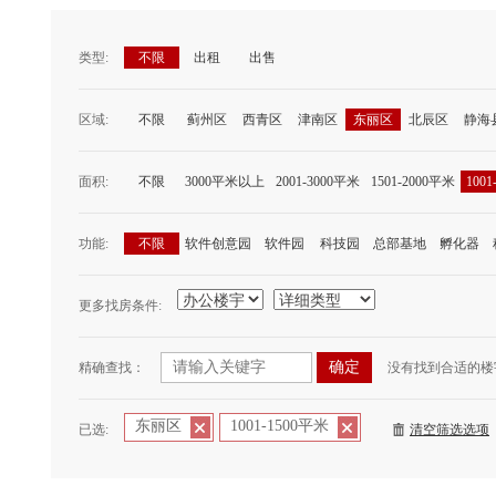
类型:
不限
出租
出售
区域:
不限
蓟州区
西青区
津南区
东丽区
北辰区
静海
面积:
不限
3000平米以上
2001-3000平米
1501-2000平米
100
功能:
不限
软件创意园
软件园
科技园
总部基地
孵化器
更多找房条件:
精确查找：
没有找到合适的楼
东丽区
1001-1500平米
已选:
清空筛选选项