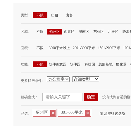
类型:
不限
出租
出售
区域:
不限
蓟州区
西青区
津南区
东丽区
北辰区
静海
面积:
不限
3000平米以上
2001-3000平米
1501-2000平米
100
功能:
不限
软件创意园
软件园
科技园
总部基地
孵化器
更多找房条件:
精确查找：
没有找到合适的楼
蓟州区
301-600平米
已选:
清空筛选选项