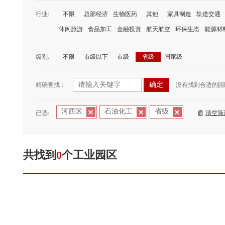
行业:
不限
总部经济
生物医药
其他
家具制造
轨道交通
休闲旅游
食品加工
金融投资
航天航空
环保生态
能源材
级别:
不限
市级以下
市级
省级
国家级
精确查找：
没有找到合适的园
河西区
石油化工
省级
已选:
清空筛
共找到
0
个工业园区