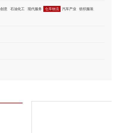
化创意
石油化工
现代服务
仓库物流
汽车产业
纺织服装