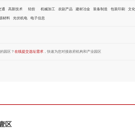
交通
高新技术
轻纺
机械加工
农副产品
建材冶金
装备制造
包装印刷
文
源材料
光伏机电
电子信息
的园区？
在线提交选址需求
，快速为您对接政府机构和产业园区
壹区