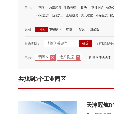
行业:
不限
总部经济
生物医药
其他
家具制造
轨道
休闲旅游
食品加工
金融投资
航天航空
环保生态
能
级别:
不限
市级以下
市级
省级
国家级
精确查找：
没有找到合适
津南区
仓库物流
已选:
清空筛选选项
共找到
3
个工业园区
天津冠航D