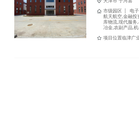
天津市
宁河县
市级园区
电子
航天航空,金融投
库物流,现代服务
冶金,农副产品,
项目位置临津广业