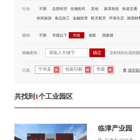
行业:
不限
总部经济
生物医药
其他
家具制造
轨道交通
休闲旅游
食品加工
金融投资
航天航空
环保生态
能源材
级别:
不限
市级以下
市级
省级
国家级
精确查找：
没有找到合适的园
宁河县
包装印刷
市级
已选:
清空筛
共找到
1
个工业园区
临津产业园