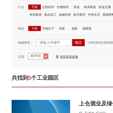
行业:
不限
总部经济
生物医药
其他
家具制造
轨道交通
休闲旅游
食品加工
金融投资
航天航空
环保生态
能源材
级别:
不限
市级以下
市级
省级
国家级
精确查找：
没有找到合适的园
蓟州区
已选:
清空筛选选项
共找到
5
个工业园区
上仓酒业及绿