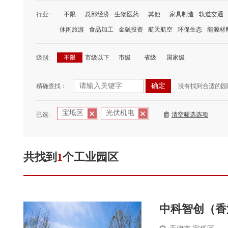
行业:
不限
总部经济
生物医药
其他
家具制造
轨道交通
休闲旅游
食品加工
金融投资
航天航空
环保生态
能源材
级别:
不限
市级以下
市级
省级
国家级
精确查找：
没有找到合适的园
宝坻区
光伏机电
已选:
清空筛选选项
共找到
1
个工业园区
中科智创（香