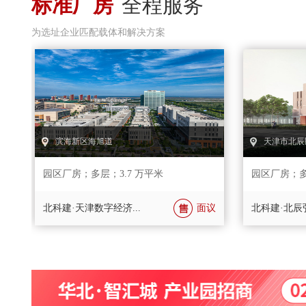
标准厂房
全程服务
为选址企业匹配载体和解决方案
滨海新区海旭道
天津市北辰
园区厂房
；
多层
；3.7 万平米
园区厂房
；
议
北科建·天津数字经济...
面议
北科建·北辰弘