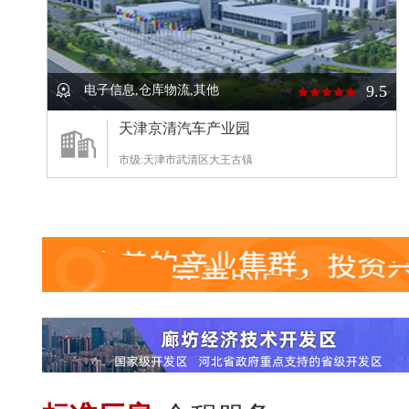
9.4
9.5
电子信息,仓库物流,其他
天津京清汽车产业园
市级:天津市武清区大王古镇